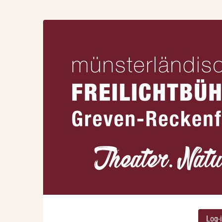
Zum
Haupt-
Münsterländische
Inhalt
springen
Freilichtbühne
Greven-
Reckenfeld
e.V.
Log-