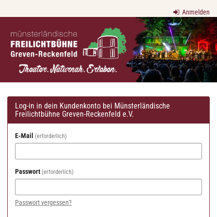
Zum
Anmelden
Haupt-
Münsterländische
Inhalt
springen
Freilichtbühne
Greven-
Reckenfeld
e.V.
Log-in in dein Kundenkonto bei Münsterländische
Freilichtbühne Greven-Reckenfeld e.V.
E-Mail
erforderlich
Passwort
erforderlich
Passwort vergessen?