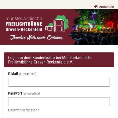
Zum
Anmelden
Haupt-
Münsterländische
Inhalt
springen
Freilichtbühne
Greven-
Reckenfeld
e.V.
Log-in in dein Kundenkonto bei Münsterländische
Freilichtbühne Greven-Reckenfeld e.V.
E-Mail
erforderlich
Passwort
erforderlich
Passwort vergessen?